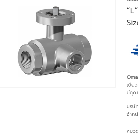
“L”
Siz
Oma
เบี้ย
มีคุ
บริษั
จำหน
หมวด