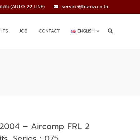
5555 (AUTO 22 LINE)
service@btacia.co.th
GHTS
JOB
CONTACT
ENGLISH
2004 – Aircomp FRL 2
ts, Series : 075