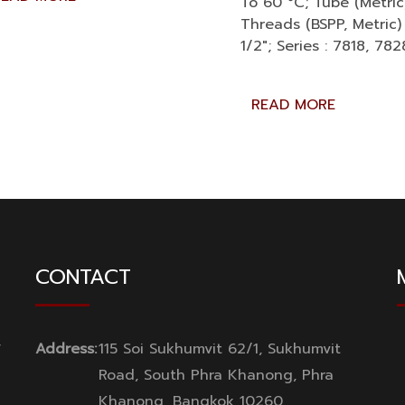
To 60 °C; Tube (Metric
Threads (BSPP, Metric)
1/2″; Series : 7818, 782
READ MORE
CONTACT
y
Address:
115 Soi Sukhumvit 62/1, Sukhumvit
Road, South Phra Khanong, Phra
Khanong, Bangkok 10260