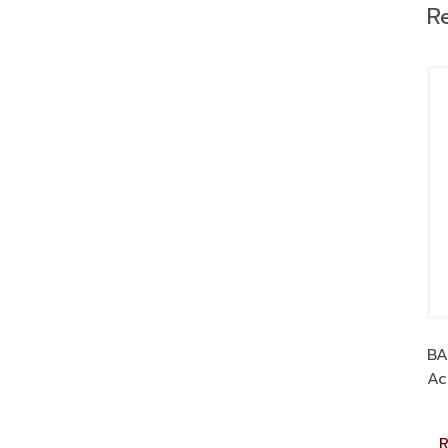
R
BA
Ac