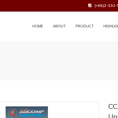
(+66)2-332-
HOME
ABOUT
PRODUCT
HIGHLI
CC
Uni