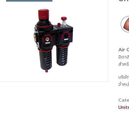
Air 
อิตา
สำหรั
บริษั
จำหน
Cate
Unit