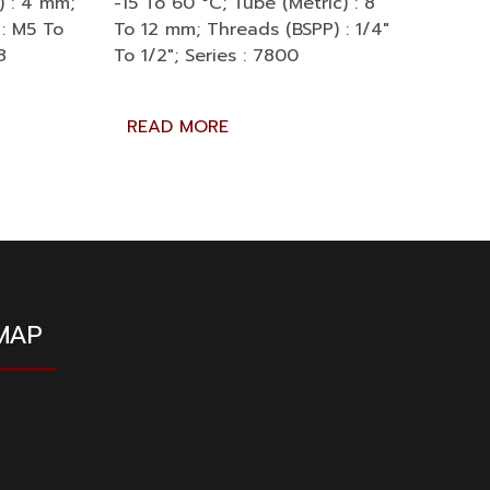
) : 4 mm;
-15 To 60 °C; Tube (Metric) : 8
 : M5 To
To 12 mm; Threads (BSPP) : 1/4″
8
To 1/2″; Series : 7800
READ MORE
MAP