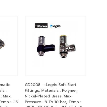
matic
GD2008 – Legris Soft Start
ls :
Fittings; Materials : Polymer,
; Max.
Nickel-Plated Brass; Max.
Temp : -15
Pressure : 3 To 10 bar; Temp :