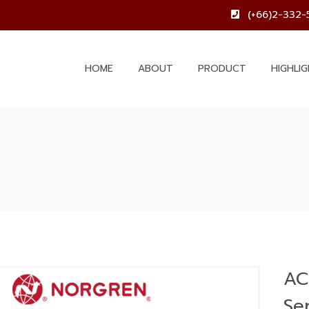
(+66)2-332-
HOME
ABOUT
PRODUCT
HIGHLI
AC
Ser