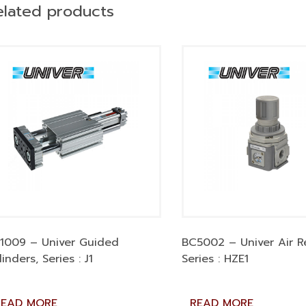
elated products
1009 – Univer Guided
BC5002 – Univer Air Re
linders, Series : J1
Series : HZE1
READ MORE
READ MORE