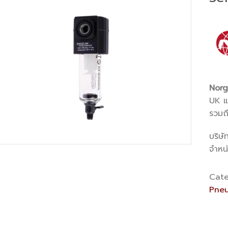
Norg
UK แล
รวมถ
บริษั
จำหน
Cate
Pneu