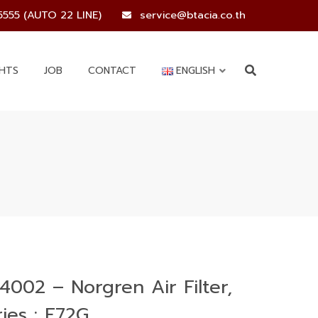
5555 (AUTO 22 LINE)
service@btacia.co.th
GHTS
JOB
CONTACT
ENGLISH
4002 – Norgren Air Filter,
ies : F72G