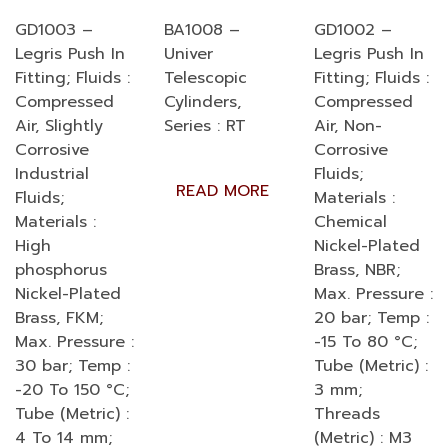
GD1003 –
BA1008 –
GD1002 –
Legris Push In
Univer
Legris Push In
Fitting; Fluids :
Telescopic
Fitting; Fluids :
Compressed
Cylinders,
Compressed
Air, Slightly
Series : RT
Air, Non-
Corrosive
Corrosive
Industrial
Fluids;
READ MORE
Fluids;
Materials :
Materials :
Chemical
High
Nickel-Plated
phosphorus
Brass, NBR;
Nickel-Plated
Max. Pressure :
Brass, FKM;
20 bar; Temp :
Max. Pressure :
-15 To 80 °C;
30 bar; Temp :
Tube (Metric) :
-20 To 150 °C;
3 mm;
Tube (Metric) :
Threads
4 To 14 mm;
(Metric) : M3