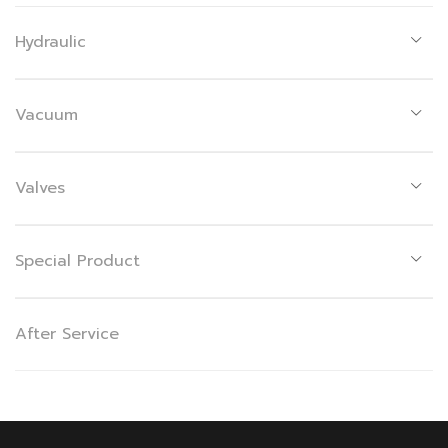
Hydraulic
Vacuum
Valves
Special Product
After Service