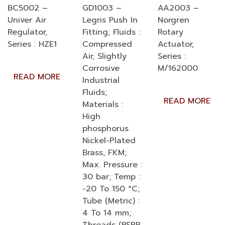
BC5002 –
GD1003 –
AA2003 –
Univer Air
Legris Push In
Norgren
Regulator,
Fitting; Fluids :
Rotary
Series : HZE1
Compressed
Actuator,
Air, Slightly
Series :
Corrosive
M/162000
READ MORE
Industrial
Fluids;
READ MORE
Materials :
High
phosphorus
Nickel-Plated
Brass, FKM;
Max. Pressure :
30 bar; Temp :
-20 To 150 °C;
Tube (Metric) :
4 To 14 mm;