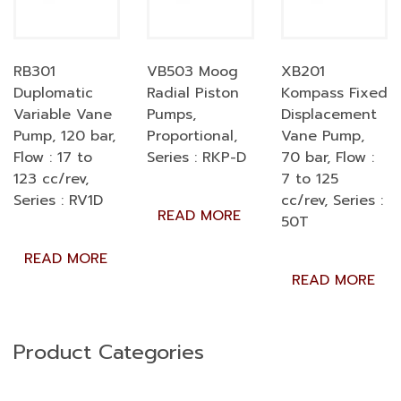
RB301
VB503 Moog
XB201
Duplomatic
Radial Piston
Kompass Fixed
Variable Vane
Pumps,
Displacement
Pump, 120 bar,
Proportional,
Vane Pump,
Flow : 17 to
Series : RKP-D
70 bar, Flow :
123 cc/rev,
7 to 125
Series : RV1D
cc/rev, Series :
READ MORE
50T
READ MORE
READ MORE
Product Categories