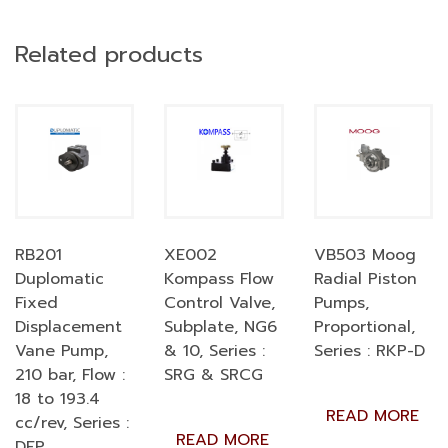
Related products
RB201
XE002
VB503 Moog
Duplomatic
Kompass Flow
Radial Piston
Fixed
Control Valve,
Pumps,
Displacement
Subplate, NG6
Proportional,
Vane Pump,
& 10, Series :
Series : RKP-D
210 bar, Flow :
SRG & SRCG
18 to 193.4
READ MORE
cc/rev, Series :
READ MORE
DFP