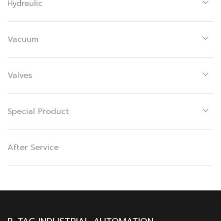
Hydraulic
Vacuum
Valves
Special Product
After Service