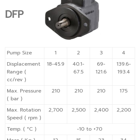
DFP
Pump Size
1
2
3
4
Displacement
18-45.9
40.1-
69-
139.6-
Range (
67.5
121.6
193.4
cc/rev )
Max. Pressure
210
210
210
175
( bar )
Max. Rotation
2,700
2,500
2,400
2,200
Speed ( rpm )
Temp. ( °C )
-10 to +70