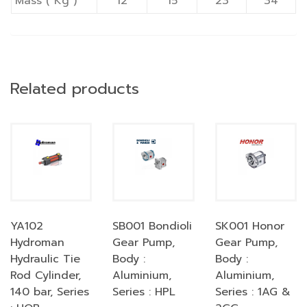
Mass ( Kg )
12
15
23
34
Related products
YA102
SB001 Bondioli
SK001 Honor
Hydroman
Gear Pump,
Gear Pump,
Hydraulic Tie
Body :
Body :
Rod Cylinder,
Aluminium,
Aluminium,
140 bar, Series
Series : HPL
Series : 1AG &