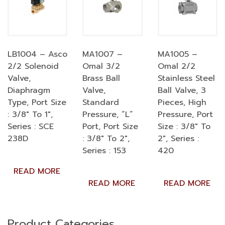
LB1004 – Asco
MA1007 –
MA1005 –
2/2 Solenoid
Omal 3/2
Omal 2/2
Valve,
Brass Ball
Stainless Steel
Diaphragm
Valve,
Ball Valve, 3
Type, Port Size
Standard
Pieces, High
: 3/8″ To 1″,
Pressure, “L”
Pressure, Port
Series : SCE
Port, Port Size
Size : 3/8″ To
238D
: 3/8″ To 2″,
2″, Series :
Series : 153
420
READ MORE
READ MORE
READ MORE
Product Categories