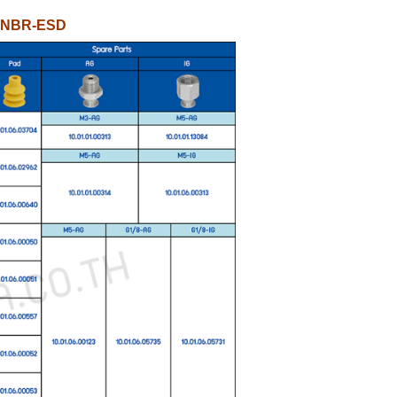
บบ NBR-ESD