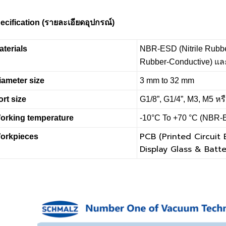
ecification (
รายละเอียดอุปกรณ์)
aterials
NBR-ESD (Nitrile Rubber
Rubber-Conductive) และ
iameter size
3 mm to 32 mm
ort size
G1/8”, G1/4”, M3, M5 ห
orking temperature
-10°C To +70 °C (NBR-
PCB (Printed Circuit 
orkpieces
Display Glass & Bat