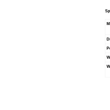
Sp
M
D
P
W
W