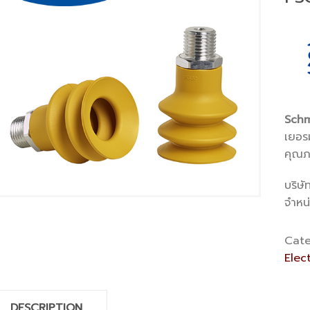
Schm
เยอรม
คุณภ
บริษั
จำหน
Cate
Elec
DESCRIPTION