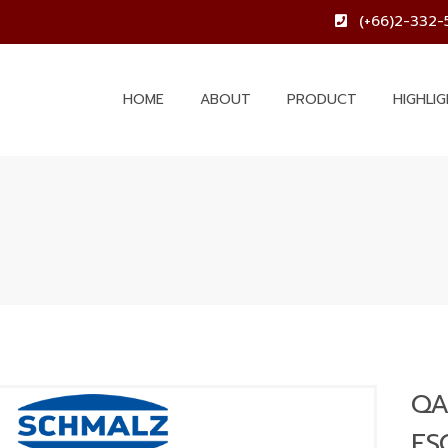
(+66)2-332-
HOME
ABOUT
PRODUCT
HIGHLI
QA
FS