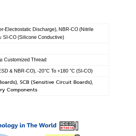
-Electrostatic Discharge), NBR-CO (Nitrile
 SI-CO (Silicone Conductive)
รือ Customized Thread
ESD & NBR-CO), -20°C To +180 °C (SI-CO)
Boards), SCB (Sensitive Circuit Boards),
tery Components