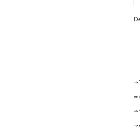
De
⇒ 
⇒ 
⇒ 
⇒ 