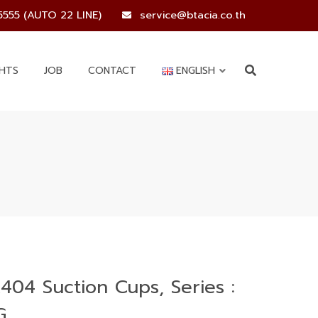
5555 (AUTO 22 LINE)
service@btacia.co.th
GHTS
JOB
CONTACT
ENGLISH
404 Suction Cups, Series :
G