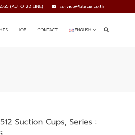
5555 (AUTO 22 LINE)
service@btacia.co.th
GHTS
JOB
CONTACT
ENGLISH
512 Suction Cups, Series :
G