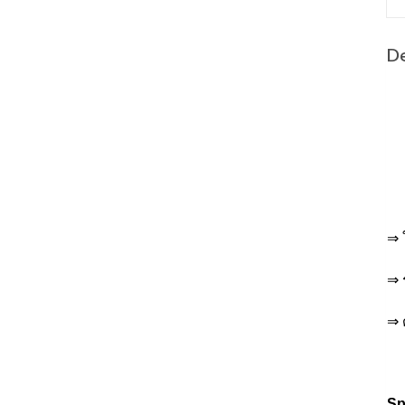
De
⇒ 
⇒ 
⇒ 
Sp