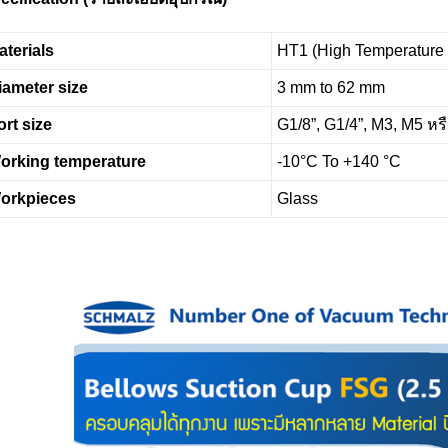
aterials
HT1 (High Temperature 
iameter size
3 mm to 62 mm
ort size
G1/8”, G1/4”, M3, M5 ห
orking temperature
-10°C To +140 °C
orkpieces
Glass