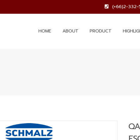
(+66)2-332-
HOME
ABOUT
PRODUCT
HIGHLI
QA
FS