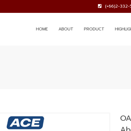
(+66)2-332-
HOME
ABOUT
PRODUCT
HIGHLI
OA
Ab