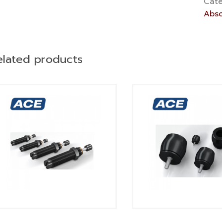
Cate
Abso
elated products