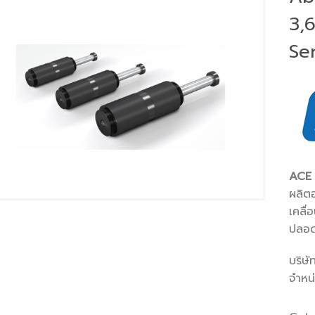
3,
Se
ACE
ผลิต
เคลื
ปลอด
บริษั
จำหน