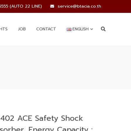
5555 (AUTO 22 LINE)
service@btacia.co.th
GHTS
JOB
CONTACT
ENGLISH
402 ACE Safety Shock
sorber, Energy Capacity :