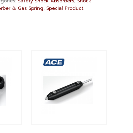
gories:
Safety Shock Absorbers
,
Shock
rber & Gas Spring
,
Special Product