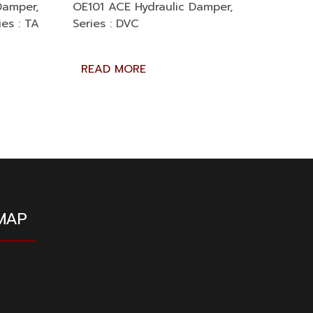
Damper,
OE101 ACE Hydraulic Damper,
ies : TA
Series : DVC
READ MORE
MAP