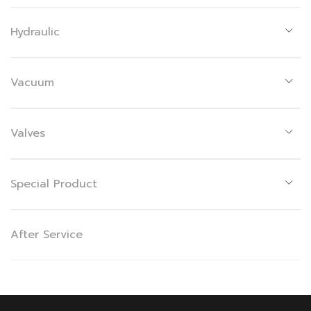
Hydraulic
Vacuum
Valves
Special Product
After Service