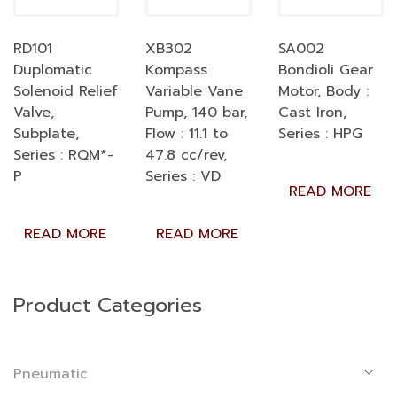
RD101
XB302
SA002
Duplomatic
Kompass
Bondioli Gear
Solenoid Relief
Variable Vane
Motor, Body :
Valve,
Pump, 140 bar,
Cast Iron,
Subplate,
Flow : 11.1 to
Series : HPG
Series : RQM*-
47.8 cc/rev,
P
Series : VD
READ MORE
READ MORE
READ MORE
Product Categories
Pneumatic