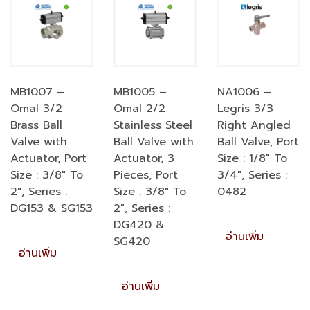
MB1007 –
MB1005 –
NA1006 –
Omal 3/2
Omal 2/2
Legris 3/3
Brass Ball
Stainless Steel
Right Angled
Valve with
Ball Valve with
Ball Valve, Port
Actuator, Port
Actuator, 3
Size : 1/8″ To
Size : 3/8″ To
Pieces, Port
3/4″, Series :
2″, Series :
Size : 3/8″ To
0482
DG153 & SG153
2″, Series :
DG420 &
อ่านเพิ่ม
SG420
อ่านเพิ่ม
อ่านเพิ่ม