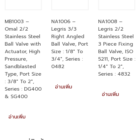
MB1003 –
NA1006 –
NA1008 –
Omal 2/2
Legris 3/3
Legris 2/2
Stainless Steel
Right Angled
Stainless Steel
Ball Valve with
Ball Valve, Port
3 Piece Fixing
Actuator, High
Size : 1/8″ To
Ball Valve, ISO
Pressure,
3/4″, Series :
5211, Port Size :
Sandblasted
0482
1/4″ To 2″,
Type, Port Size
Series : 4832
: 3/8″ To 2″,
อ่านเพิ่ม
Series : DG400
อ่านเพิ่ม
& SG400
อ่านเพิ่ม