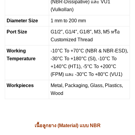
(NBR-Dissipative) และ VU1
(Vulkollan)
Diameter Size
1 mm to 200 mm
Port Size
G1/2″, G1/4″, G1/8″, M3, M5 หรือ
Customized Thread
Working
-10°C To +70°C (NBR & NBR-ESD),
Temperature
-30°C To +180°C (SI), -10°C To
+140°C (HT1), -5°C To +200°C
(FPM) และ -30°C To +80°C (VU1)
Workpieces
Metal, Packaging, Glass, Plastics,
Wood
เนื้อลูกยาง (Material) แบบ NBR