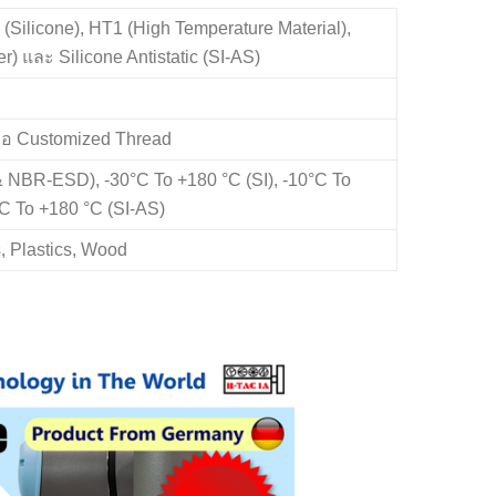
 (Silicone), HT1 (High Temperature Material),
) และ Silicone Antistatic (SI-AS)
รือ Customized Thread
 NBR-ESD), -30°C To +180 °C (SI), -10°C To
C To +180 °C (SI-AS)
, Plastics, Wood