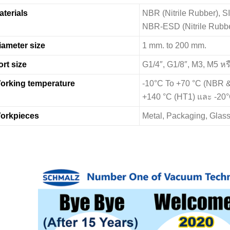
aterials
NBR (Nitrile Rubber), SI
NBR-ESD (Nitrile Rubber
iameter size
1 mm. to 200 mm.
ort size
G1/4″, G1/8″, M3, M5 ห
orking temperature
-10°C To +70 °C (NBR &
+140 °C (HT1) และ -20°
orkpieces
Metal, Packaging, Glass