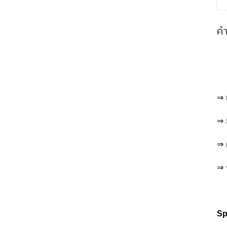
ค
⇒
⇒
⇒
⇒
Sp