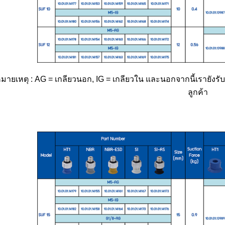
มายเหตุ : AG = เกลียวนอก, IG = เกลียวใน และนอกจากนี้เราย
ลูกค้า