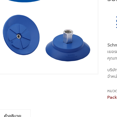
Schm
เยอรม
คุณภ
บริษั
จำหน
หมวด
Pack
คำอธิบาย