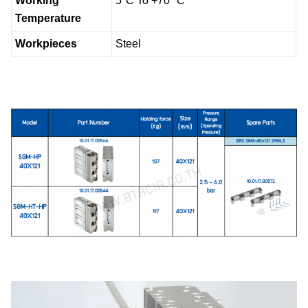
Working
5°C To +70 °C
Temperature
Workpieces
Steel