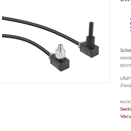
Schm
เยอรม
คุณภ
บริษั
จำหน
หมวด
Swit
Vac