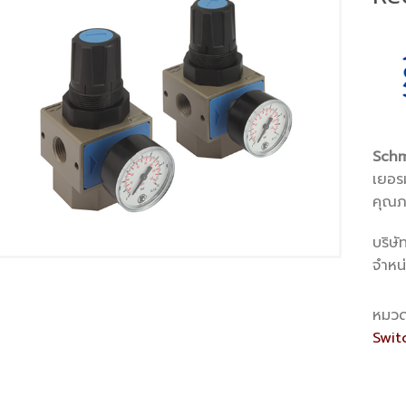
Schm
เยอรม
คุณภ
บริษั
จำหน
หมวด
Swit