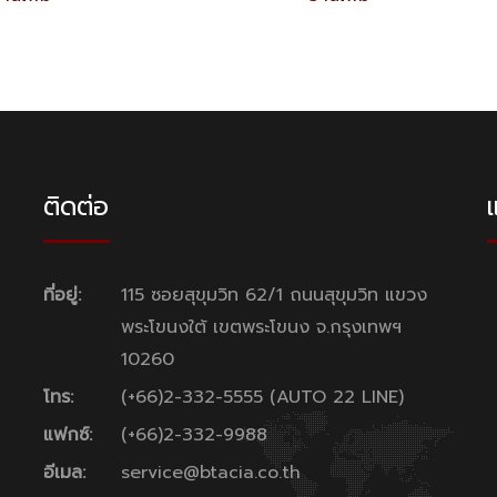
ติดต่อ
แ
ที่อยู่:
115 ซอยสุขุมวิท 62/1 ถนนสุขุมวิท แขวง
พระโขนงใต้ เขตพระโขนง จ.กรุงเทพฯ
10260
โทร:
(+66)2-332-5555 (AUTO 22 LINE)
แฟกซ์:
(+66)2-332-9988
อีเมล:
service@btacia.co.th