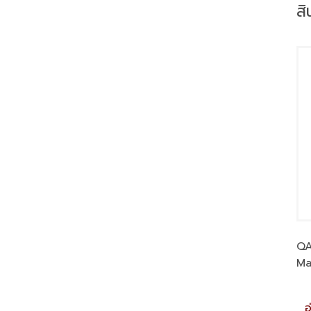
สิ
QA
Ma
อ