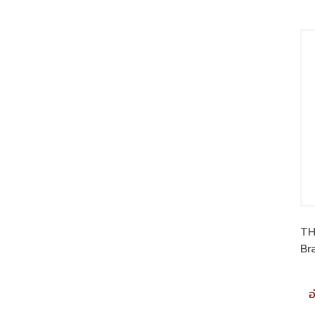
TH
Br
อ