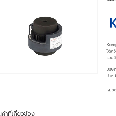
Kom
ไต้ห
รวมถึ
บริษั
จำหน
หมวด
นค้าที่เกี่ยวข้อง