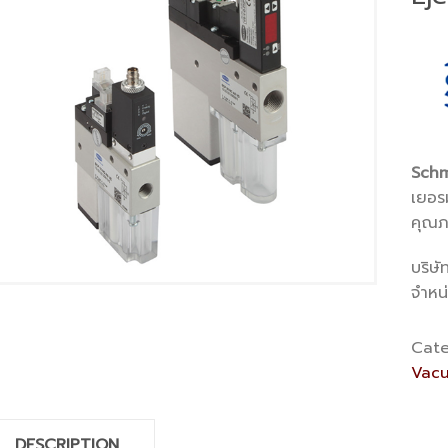
Schm
เยอรม
คุณภ
บริษั
จำหน
Cate
Vacu
DESCRIPTION