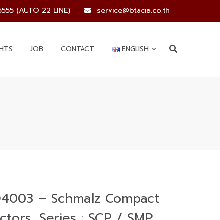
5555 (AUTO 22 LINE)
service@btacia.co.th
GHTS
JOB
CONTACT
ENGLISH
4003 – Schmalz Compact
ctors, Series : SCP / SMP