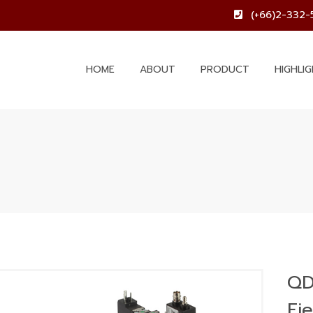
(+66)2-332-
HOME
ABOUT
PRODUCT
HIGHLI
QD
Eje