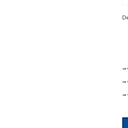
De
⇒ 
⇒ 
⇒ 