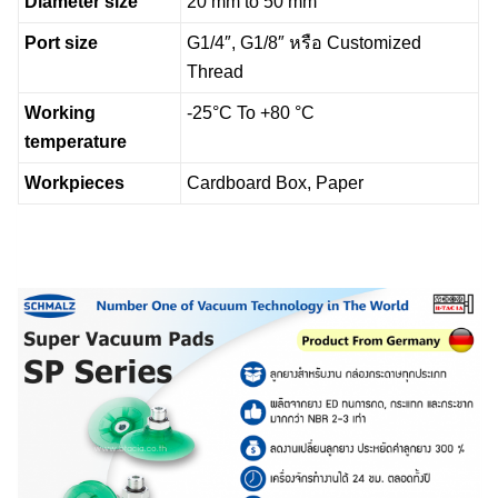
Diameter size
20 mm to 50 mm
Port size
G1/4″, G1/8″ หรือ Customized
Thread
Working
-25°C To +80 °C
temperature
Workpieces
Cardboard Box, Paper