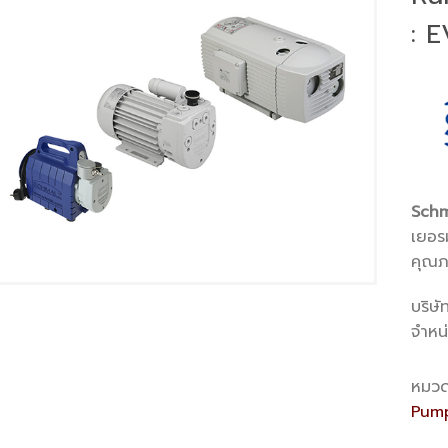
: 
Schm
เยอรม
คุณภ
บริษั
จำหน
หมวด
Pum